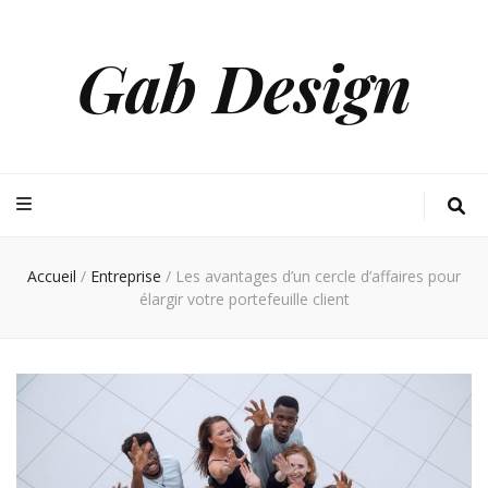
Gab Design
Accueil
/
Entreprise
/
Les avantages d’un cercle d’affaires pour
élargir votre portefeuille client