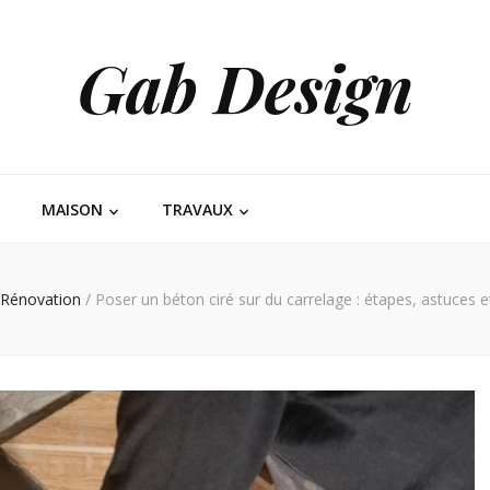
Gab Design
MAISON
TRAVAUX
Rénovation
/
Poser un béton ciré sur du carrelage : étapes, astuces e