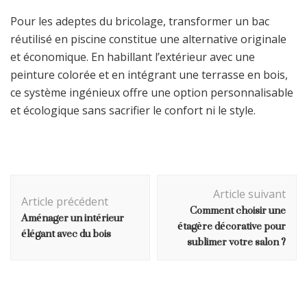
Pour les adeptes du bricolage, transformer un bac
réutilisé en piscine constitue une alternative originale
et économique. En habillant l’extérieur avec une
peinture colorée et en intégrant une terrasse en bois,
ce système ingénieux offre une option personnalisable
et écologique sans sacrifier le confort ni le style.
Navigation
Article suivant
d'article
Article précédent
Comment choisir une
Aménager un intérieur
étagère décorative pour
élégant avec du bois
sublimer votre salon ?