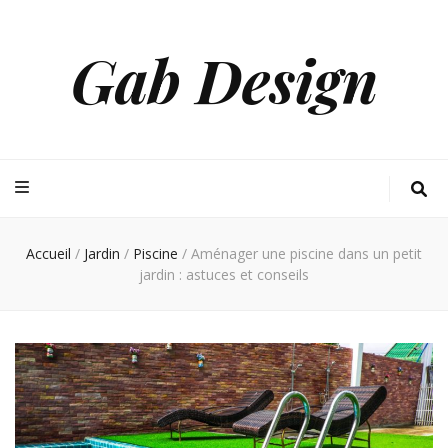
Gab Design
Accueil
/
Jardin
/
Piscine
/
Aménager une piscine dans un petit
jardin : astuces et conseils