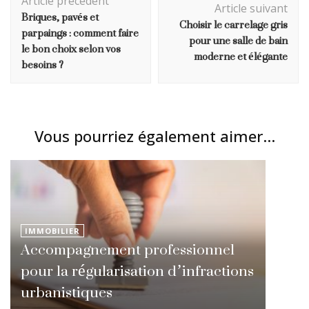
Article précédent
d'article
Article suivant
Briques, pavés et
Choisir le carrelage gris
parpaings : comment faire
pour une salle de bain
le bon choix selon vos
moderne et élégante
besoins ?
Vous pourriez également aimer...
IMMOBILIER
Accompagnement professionnel
pour la régularisation d’infractions
urbanistiques